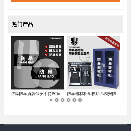
热门产品
防爆防暴T型棍拐棍t拐 t棍武术丁字拐杖钢应急保安棍合法防身
防爆防暴盾牌保安手持PC盾牌校园幼儿园门卫执勤防护装备安防器
防暴器材柜学校幼儿园安防八件套防爆盾牌钢叉装备组合架保安器材