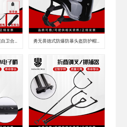
实心挡刀棍防砍伸缩甩棍自卫合法车载防身武器男女打架用品甩辊
勇无畏德式防爆防暴头盔防护帽钢丝网带面罩安保执勤防护巡逻头盔