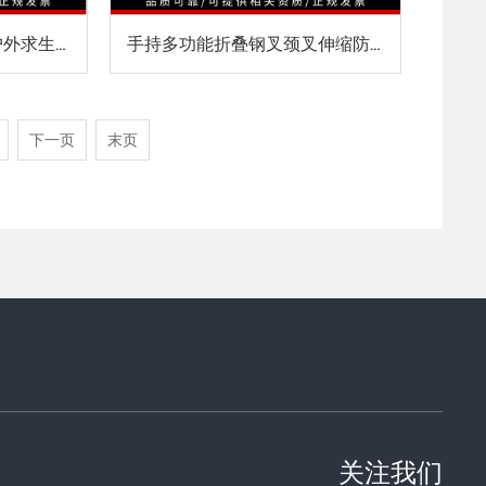
勇无畏电子口哨高分贝户外求生足篮球比赛裁判训练高音鸽子指挥哨
手持多功能折叠钢叉颈叉伸缩防暴脚叉 便携式可折叠腰叉镇暴器材
下一页
末页
关注我们