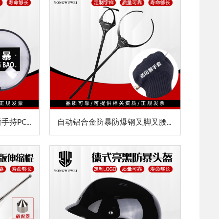
勇无畏法式防暴盾牌方盾手持PC包边防爆盾校园门卫训练安保器材
自动铝合金防暴防爆钢叉脚叉腰叉保安器材可伸缩抓捕器安防装备