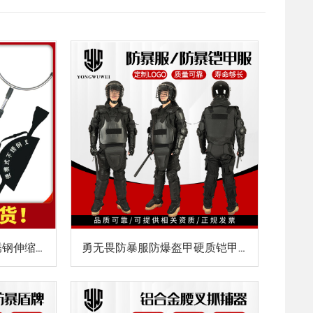
龙之谷防暴钢叉校园不锈钢伸缩钢叉学校保安制暴防爆抓捕器材钢叉
勇无畏防暴服防爆盔甲硬质铠甲防爆服防刀防护防身服防暴装备套装