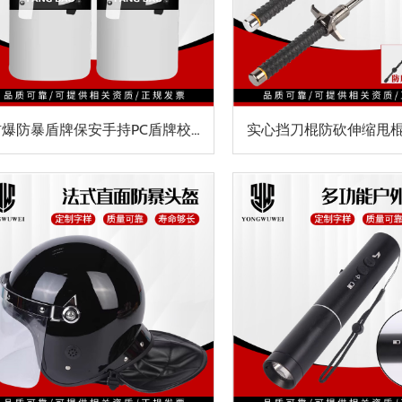
防爆防暴盾牌保安手持PC盾牌校园幼儿园门卫执勤防护装备安防器材