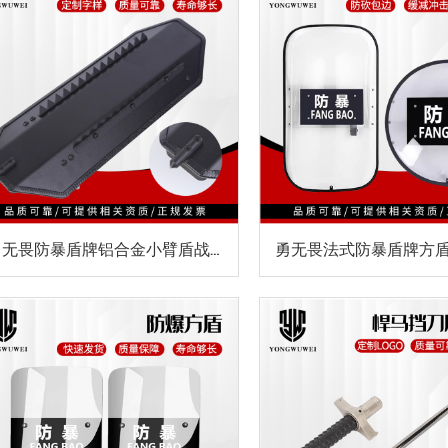
勇无畏防暴盾牌铝合金小臂盾战术防身多功能手臂防暴安保防护装备