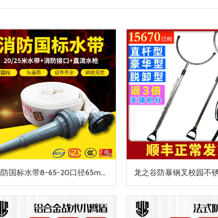
消防国标水带8-65-20口径65mm水管2.5寸20/25米8型接口水枪水带