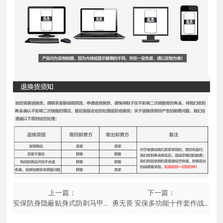
上一篇：
下一篇：
安保防身隐蔽贴身式防刺马甲防刺服防砍衣成人商务背心防护背心
勇无畏 安保多功能十件套作战训练执勤腰带户外战术腰带军迷腰包