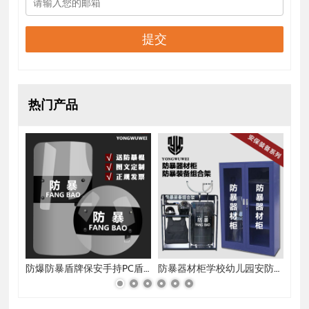
提交
热门产品
防爆防暴T型棍拐棍t拐 t棍武术丁字拐杖钢应急保安棍合法防身
防爆防暴盾牌保安手持PC盾牌校园幼儿园门卫执勤防护装备安防器
防暴器材柜学校幼儿园安防八件套防爆盾牌钢叉装备组合架保安器材