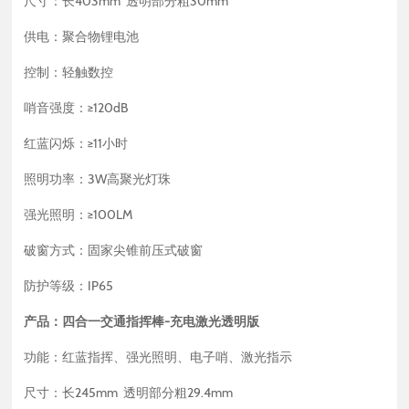
尺寸：长403mm 透明部分粗30mm
供电：聚合物锂电池
控制：轻触数控
哨音强度：≥120dB
红蓝闪烁：≥11小时
照明功率：3W高聚光灯珠
强光照明：≥100LM
破窗方式：固家尖锥前压式破窗
防护等级：IP65
产品：四合一交通指挥棒-充电激光透明版
功能：红蓝指挥、强光照明、电子哨、激光指示
尺寸：长245mm 透明部分粗29.4mm