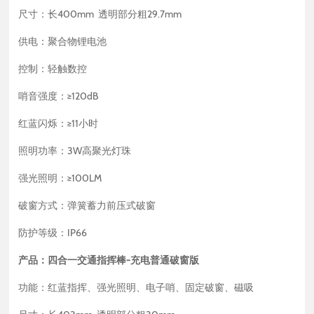
尺寸：长400mm 透明部分粗29.7mm
供电：聚合物锂电池
控制：轻触数控
哨音强度：≥120dB
红蓝闪烁：≥11小时
照明功率：3W高聚光灯珠
强光照明：≥100LM
破窗方式：弹簧蓄力前压式破窗
防护等级：IP66
产品：四合一交通指挥棒-充电普通破窗版
功能：红蓝指挥、强光照明、电子哨、固定破窗、磁吸