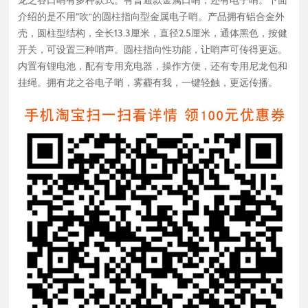
介绍的是不用“吹”的圆柱指向型金属电子哨。产品拥有铝合金外
壳，圆柱型结构，全长13.3厘米，直径2.5厘米，通体黑色，按健
开关，可设置三种哨声。圆柱指向性功能，让哨声可传得更远。
内置有锂电池，配有专用充电器，操作方便，还有专用尼龙包和
挂绳。拥有龙之谷电子哨，雾霾有我，一键轻触，更远传播。