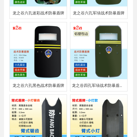
龙之谷六孔迷彩战术防暴盾牌
龙之谷六孔军绿战术防暴盾牌
龙之谷六孔黑色战术防暴盾牌
龙之谷四孔军绿战术防暴盾牌(铝塑包边)