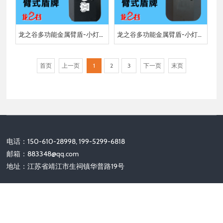
龙之谷多功能金属臂盾-小灯锯齿款(防暴字)
龙之谷多功能金属臂盾-小灯款(无字)
首页
上一页
1
2
3
下一页
末页
电话：150-610-28998, 199-5299-6818
邮箱：
883348@qq.com
地址：江苏省靖江市生祠镇华普路19号
关注我们