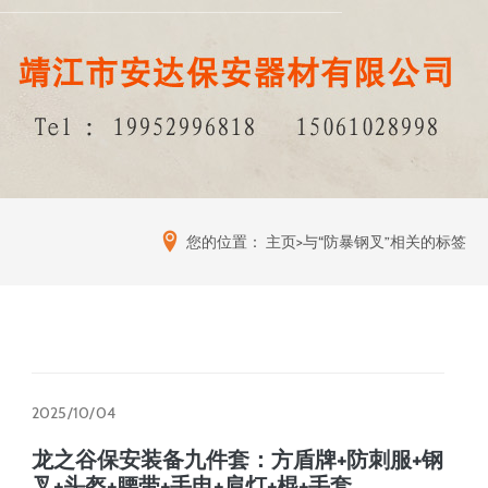
您的位置：
主页
>与“防暴钢叉”相关的标签
2025/10/04
龙之谷保安装备九件套：方盾牌+防刺服+钢
叉+头盔+腰带+手电+肩灯+棍+手套