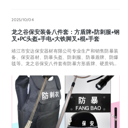
2025/10/04
龙之谷保安装备八件套：方盾牌+防刺服+钢
叉+PC头盔+手电+大铁脚叉+棍+手套
靖江市安达保安器材有限公司专业生产和销售防暴装
备、保安器材、防暴头盔、防刺服、防暴盾牌、防爆
毯等。龙之谷保安八件套有防暴方形盾牌、硬质钨钢
片防刺服、豪华防暴伸缩