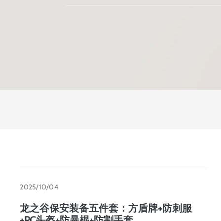
2025/10/04
龙之谷保安装备五件套：方盾牌+防刺服
+PC头盔+防暴棍+防割手套