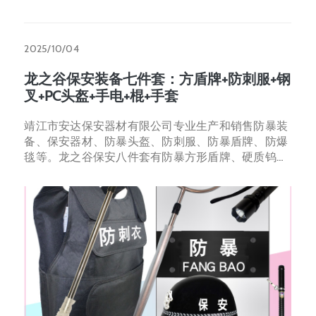
2025/10/04
龙之谷保安装备七件套：方盾牌+防刺服+钢
叉+PC头盔+手电+棍+手套
靖江市安达保安器材有限公司专业生产和销售防暴装
备、保安器材、防暴头盔、防刺服、防暴盾牌、防爆
毯等。龙之谷保安八件套有防暴方形盾牌、硬质钨钢
片防刺服、豪华防暴伸缩