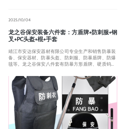
2025/10/04
龙之谷保安装备六件套：方盾牌+防刺服+钢
叉+PC头盔+棍+手套
靖江市安达保安器材有限公司专业生产和销售防暴装
备、保安器材、防暴头盔、防刺服、防暴盾牌、防爆
毯等。龙之谷保安八件套有防暴方形盾牌、硬质钨钢
片防刺服、豪华防暴伸缩