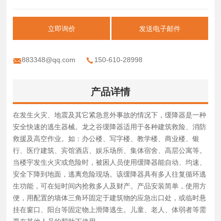
立即询价
发送电子邮件
883348@qq.com
150-610-28998
产品详情
在发生火灾、地震及其它紧急意外事故的情况下，缓降器是一种
安全快速的逃生器械。龙之谷缓降器适用于各种建筑救险、消防
救援及高空作业。如：办公楼、写字楼、教学楼、商业楼、银
行、医疗建筑、宾馆酒店、娱乐场所、集体宿舍、高层公寓等。
当楼宇发生火灾或危险时，被困人员使用缓降器能自动、均速、
安全下降到地面，逃离危险现场。该缓降器具有多人往复循环逃
生功能，可在短时间内抢救多人及财产。产品安装简单，使用方
便，用配置的墙体三角环固定于建筑物的应急出口处，或临时悬
挂在窗口、阳台等固定物上滑降逃生。儿童、老人、体弱者等需