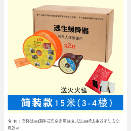
名 称：高楼逃生缓降器高空家用往复式逃生绳逃生器消防安全
绳器材